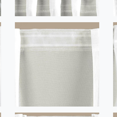
MONSOON Y 1:2,5 - transparent
SIROCCO cu 1 fundiță 1:1,5 transparent