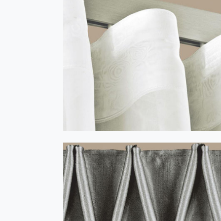
WAVE cu încrețire în fald 1:2,1 -
transparent