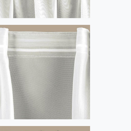
MONSOON romb 1:2 - transparent
PASSAT cu 2 fundițe, 1:2 transparent