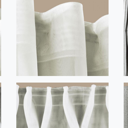
GOLF cu încrețire în fald, pentru bare
vario - transparent