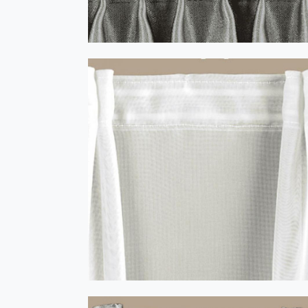
SOLANO Cu bețișoare 1:2 alb
TYPHOON cu 3 fundițe 1:2 - transparent