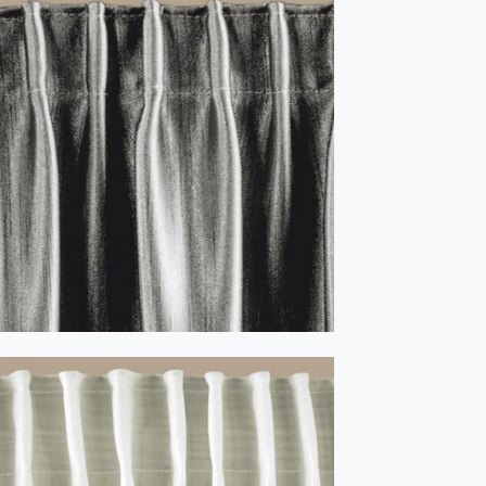
Rejansă 1:2 tip creion alb