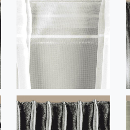
2,5 cm
CYCLONE cu 4 fundițe 1:3 transparent