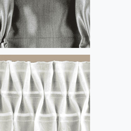
TORNADO tip potir 1:2 - alb